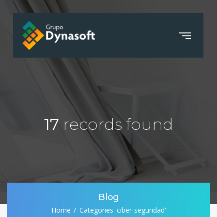
17
records found
Blog
Home
Categories 'ciber-seguridad'