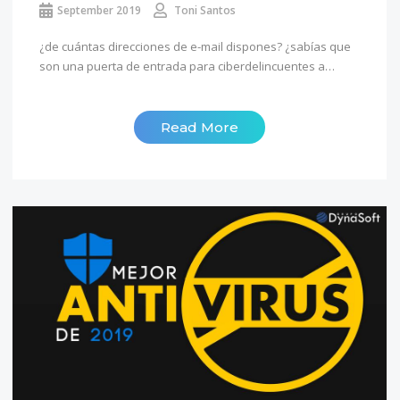
September 2019
Toni Santos
¿de cuántas direcciones de e-mail dispones? ¿sabías que
son una puerta de entrada para ciberdelincuentes a…
Read More