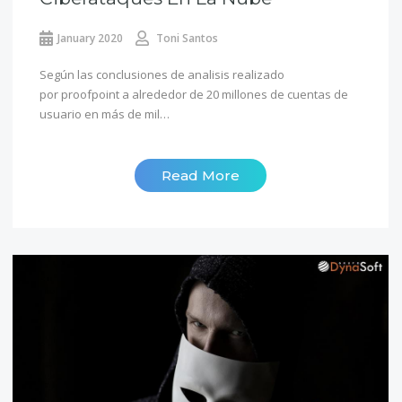
January 2020
Toni Santos
Según las conclusiones de analisis realizado
por proofpoint a alrededor de 20 millones de cuentas de
usuario en más de mil…
Read More