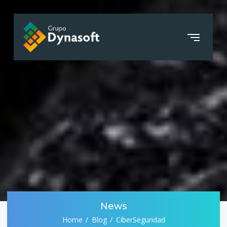
News
Home
Blog
CiberSeguridad