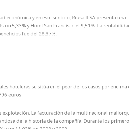
dad económica y en este sentido, Riusa II SA presenta una
ls un 5,33% y Hotel San Francisco el 9,51%. La rentabilid
neficios fue del 28,37%.
ales hoteleras se sitúa en el peor de los casos por encima 
796 euros.
 explotación. La facturación de la multinacional mallorq
ntiosa de la historia de la compañía. Durante los primer
02% y un 11,03% en 2008 y 2009.