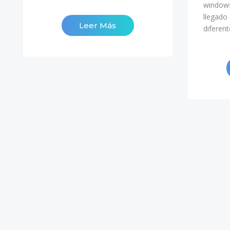
windows
llegado
Leer Más
diferen