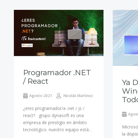
Programador .NET
/ React
Ya D
Win
Agosto 2021
Nicolás Martinez
Todo
¿eres programador/a .net / js /
Agos
react? grupo dynasoft es una
empresa de prestigio en ámbito
Microso
tecnológico. nuestro equipo está…
la dispo