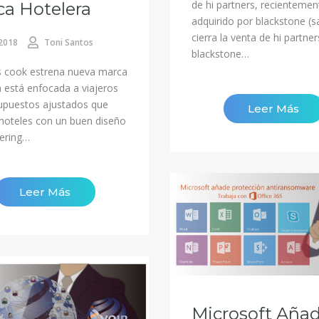
de hi partners, recientemen
a Hotelera
adquirido por blackstone (s
cierra la venta de hi partner
 2018
Toni Santos
blackstone…
 cook estrena nueva marca
a está enfocada a viajeros
upuestos ajustados que
Leer Más
hoteles con un buen diseño
tering…
Leer Más
Microsoft Aña