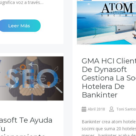
ignifica voz a través…
Leer Más
GMA HCI Clien
De Dynasoft
Gestiona La So
Hotelera De
Bankinter
Abril 2018
Toni Santo
asoft Te Ayuda
Bankinter crea atom hotele
Tu
socimi que suma 20 hoteles
meses bankinter acaba de