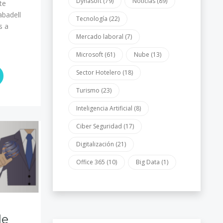
Dynasoft
(79)
Noticias
(89)
te
abadell
Tecnología
(22)
s a
Mercado laboral
(7)
Microsoft
(61)
Nube
(13)
Sector Hotelero
(18)
Turismo
(23)
Inteligencia Artificial
(8)
Ciber Seguridad
(17)
Digitalización
(21)
Office 365
(10)
Big Data
(1)
de