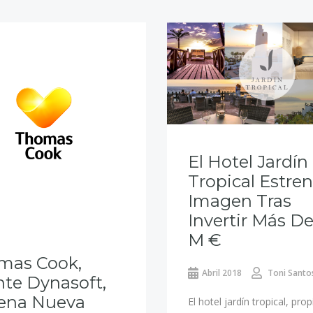
El Hotel Jardín
Tropical Estre
Imagen Tras
Invertir Más De
M €
mas Cook,
Abril 2018
Toni Santo
nte Dynasoft,
rena Nueva
El hotel jardín tropical, pro