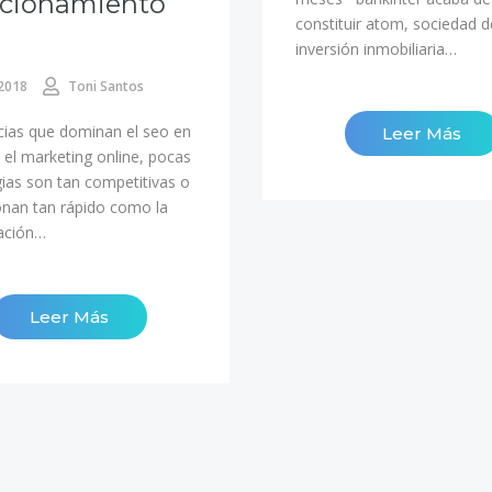
icionamiento
constituir atom, sociedad d
inversión inmobiliaria…
 2018
Toni Santos
ias que dominan el seo en
Leer Más
 el marketing online, pocas
gias son tan competitivas o
onan tan rápido como la
ación…
Leer Más