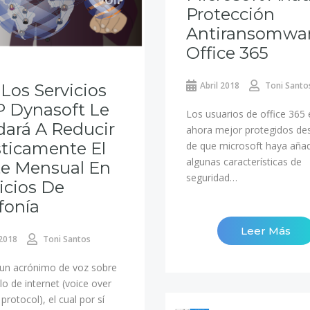
Protección
Antiransomwa
Office 365
Abril 2018
Toni Santo
Los Servicios
P Dynasoft Le
Los usuarios de office 365 
ará A Reducir
ahora mejor protegidos de
ticamente El
de que microsoft haya aña
algunas características de
te Mensual En
seguridad…
icios De
fonía
Leer Más
 2018
Toni Santos
 un acrónimo de voz sobre
o de internet (voice over
 protocol), el cual por sí