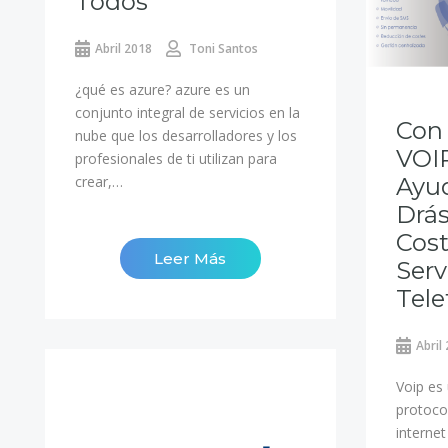
Todos
Abril 2018
Toni Santos
¿qué es azure? azure es un
conjunto integral de servicios en la
Con 
nube que los desarrolladores y los
VOI
profesionales de ti utilizan para
crear,…
Ayud
Drás
Cos
Leer Más
Serv
Tele
Abril
Voip es
protocol
internet