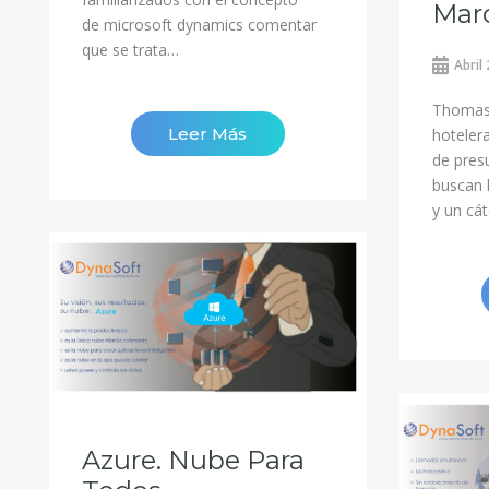
Marc
de microsoft dynamics comentar
que se trata…
Abril
Thomas
Leer Más
hoteler
de pres
buscan 
y un cá
Azure. Nube Para