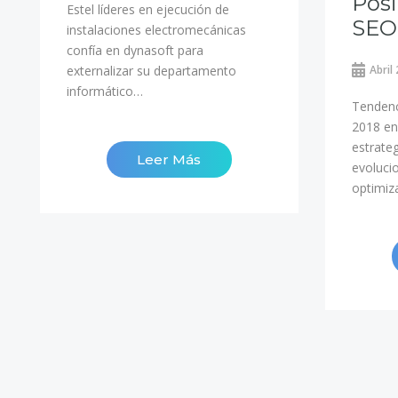
Pos
Estel líderes en ejecución de
SEO
instalaciones electromecánicas
confía en dynasoft para
externalizar su departamento
Abril
informático…
Tendenc
2018 en
estrate
Leer Más
evoluci
optimiz