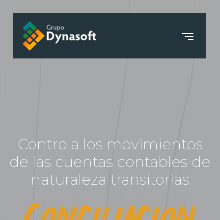
Controla los movimientos
de las cuentas contables de
naturaleza transitorias
Conciliación